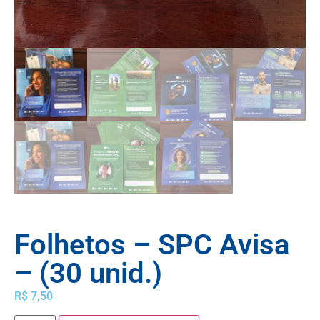
Folhetos – SPC Avisa
– (30 unid.)
R$
7,50