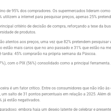
stino de 95% dos compradores. Os supermercados lideram como 
utilizem a internet para pesquisar preços, apenas 25% pretend
ncipal critério de decisão de compra, reforçando a tese da bus
rsidade de produtos.
ão atentos aos preços, uma vez que 82% pretendem pesquisar v
o estão mais caros que no ano passado e 31% que estão na mesm
 é tardia: 45% comprarão na própria semana da Páscoa.
), com o PIX (56%) consolidado como a principal ferramenta. 
ceira é um fator crítico. Entre os consumidores que não irão às
s, um salto de 31 pontos percentuais em relação a 2025. Além 
% já estão negativados.
aradoxo: embora haja um desejo latente de celebrar e presentea