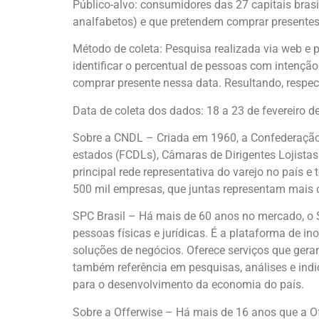
Público-alvo: consumidores das 27 capitais bras
analfabetos) e que pretendem comprar presentes
Método de coleta: Pesquisa realizada via web e 
identificar o percentual de pessoas com intençã
comprar presente nessa data. Resultando, respect
Data de coleta dos dados: 18 a 23 de fevereiro d
Sobre a CNDL – Criada em 1960, a Confederação 
estados (FCDLs), Câmaras de Dirigentes Lojista
principal rede representativa do varejo no país 
500 mil empresas, que juntas representam mais 
SPC Brasil – Há mais de 60 anos no mercado, o 
pessoas físicas e jurídicas. É a plataforma de i
soluções de negócios. Oferece serviços que gera
também referência em pesquisas, análises e ind
para o desenvolvimento da economia do país.
Sobre a Offerwise – Há mais de 16 anos que a 