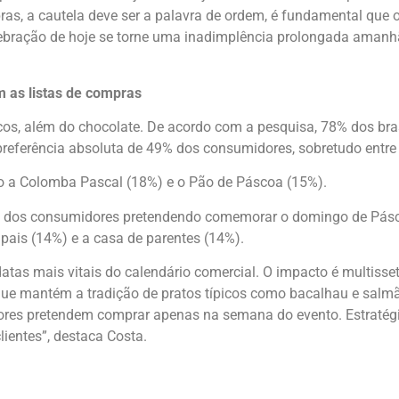
ras, a cautela deve ser a palavra de ordem, é fundamental que
celebração de hoje se torne uma inadimplência prolongada amanh
am as listas de compras
os, além do chocolate. De acordo com a pesquisa, 78% dos bras
preferência absoluta de 49% dos consumidores, sobretudo entre
 a Colomba Pascal (18%) e o Pão de Páscoa (15%).
 dos consumidores pretendendo comemorar o domingo de Pásco
 pais (14%) e a casa de parentes (14%).
s mais vitais do calendário comercial. O impacto é multissetor
e mantém a tradição de pratos típicos como bacalhau e salmão.
idores pretendem comprar apenas na semana do evento. Estraté
lientes”, destaca Costa.