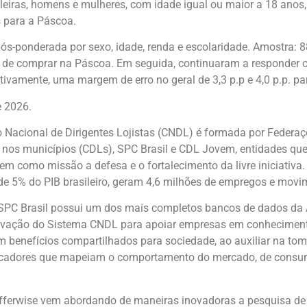
ileiras, homens e mulheres, com idade igual ou maior a 18 anos
 para a Páscoa.
pós-ponderada por sexo, idade, renda e escolaridade. Amostra:
o de comprar na Páscoa. Em seguida, continuaram a responder o
ivamente, uma margem de erro no geral de 3,3 p.p e 4,0 p.p. pa
e 2026.
Nacional de Dirigentes Lojistas (CNDL) é formada por Federaç
s nos municípios (CDLs), SPC Brasil e CDL Jovem, entidades q
e tem como missão a defesa e o fortalecimento da livre iniciati
de 5% do PIB brasileiro, geram 4,6 milhões de empregos e movi
SPC Brasil possui um dos mais completos bancos de dados da 
novação do Sistema CNDL para apoiar empresas em conhecimento e
m benefícios compartilhados para sociedade, ao auxiliar na tom
icadores que mapeiam o comportamento do mercado, de consumid
Offerwise vem abordando de maneiras inovadoras a pesquisa d