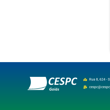
Rua 8, 624 - 
cespc@cespc